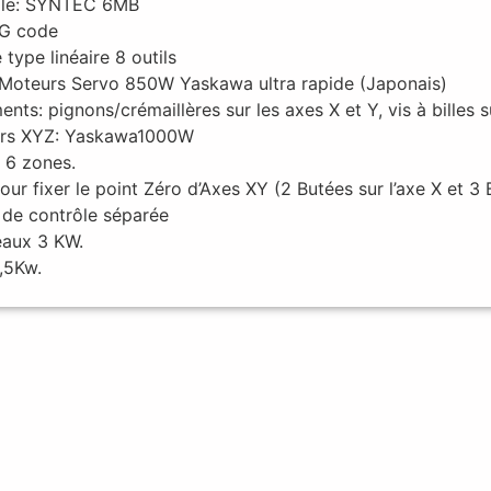
ôle: SYNTEC 6MB
 G code
 type linéaire 8 outils
 Moteurs Servo 850W Yaskawa ultra rapide (Japonais)
s: pignons/crémaillères sur les axes X et Y, vis à billes su
urs XYZ: Yaskawa1000W
 6 zones.
our fixer le point Zéro d’Axes XY (2 Butées sur l’axe X et 3 
 de contrôle séparée
eaux 3 KW.
,5Kw.