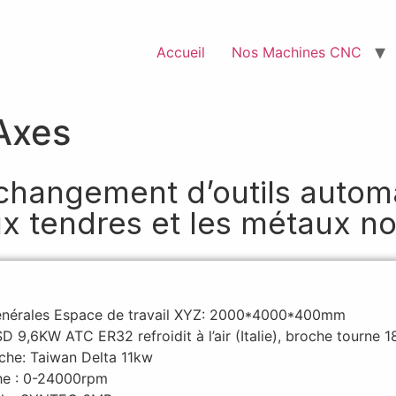
Accueil
Nos Machines CNC
Axes
changement d’outils autom
ux tendres et les métaux n
générales Espace de travail XYZ: 2000*4000*400mm
 9,6KW ATC ER32 refroidit à l’air (Italie), broche tourne 1
oche: Taiwan Delta 11kw
che : 0-24000rpm